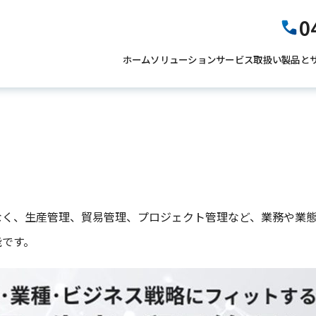
0
ホーム
ソリューションサービス
取扱い製品と
細）
応える専門性の高いサービスをご提案。
なく、生産管理、貿易管理、プロジェクト管理など、業務や業
能です。