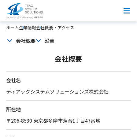
会社情報
ホーム
企業情報
会社概要・アクセス
1990年設立。インフラから開発までワンストップで
支えるIT企業。
会社概要
沿革
会社概要
会社名
ティアックシステムソリューションズ株式会社
所在地
〒206-8530 東京都多摩市落合1丁目47番地