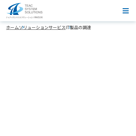
IT製品の調達
ホーム
ソリューションサービス
IT製品の調達
メーカーを問わず、最適なIT機器を柔軟に選定し提
供。
IT製品の選定アドバイ
ス、導入サポート、設
定・設置もおまかせくだ
さい