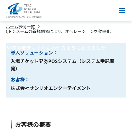
QRシステムの新規開発によ
り、オペレーションを効率
化
ホーム
事例一覧
QRシステムの新規開発により、オペレーションを効率化
QRコードを用いることにより効率化が実現し、営業
施策の反響もすぐにわかるようになりました。
導入ソリューション：
入場チケット発券POSシステム（システム受託開
発）
お客様：
株式会社サンリオエンターテイメント
お客様の概要