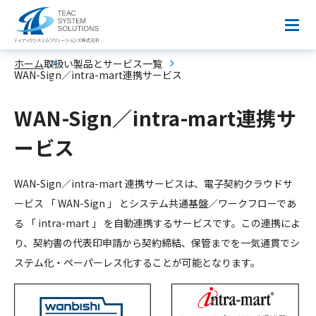
（製品・サービス詳細）
ホーム
取扱い製品とサービス一覧
ビジネスの進化を支えるIT製品と、確かな技術で応え
WAN-Sign／intra-mart連携サービス
る専門性の高いサービスをご提案。
WAN-Sign／intra-mart連携サ
ービス
WAN-Sign／intra-mart 連携サービスは、電子契約クラウドサ
ービス 「 WAN-Sign 」 とシステム共通基盤／ワークフローであ
る 「 intra-mart 」 を自動連携するサービスです。この連携によ
り、契約書の代表印申請から契約締結、保管までを一気通貫でシ
ステム化・ペーパーレス化することが可能となります。